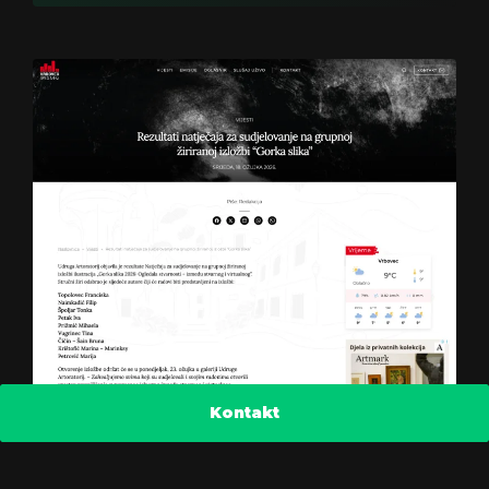
Kontakt
Radio Vrbovec 2k25
Saznajte kako smo smanjili stopu