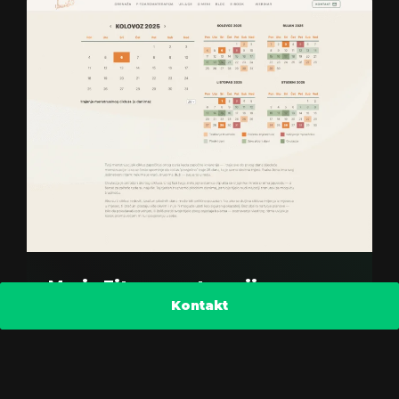
Marie Fitoaromaterapija
Kontakt
Na ovoj simpatičnoj web stranici razvili smo
prilagođene obrasce za prijavu posjetitelja
na radionice. Obrasci imaju više koraka i
omogućuju našim klijentima da prestanu