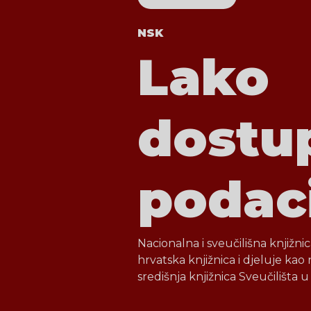
NSK
Lako
dostu
podac
Nacionalna i sveučilišna knjižn
hrvatska knjižnica i djeluje kao
središnja knjižnica Sveučilišta 