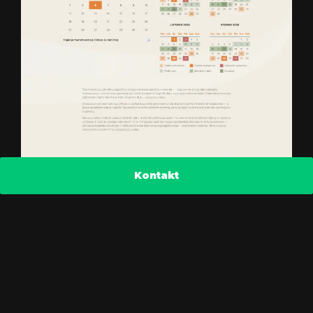
Kontakt
Marie Fitoaromaterapija
Na ovoj simpatičnoj web stranici razvili smo
prilagođene obrasce za prijavu posjetitelja
na radionice. Obrasci imaju više koraka i
omogućuju našim klijentima da prestanu
koristiti vanjske usluge i imaju sve na svojoj
web stranici. Također smo dizajnirali
prekrasne predloške e-pošte. Prijavite se i